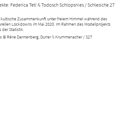
ekte: Federica Teti & Todosch Schlopsnies / Schlesiche 27
 kultische Zusammenkunft unter freiem Himmel während des
urellen Lockdowns im Mai 2020. Im Rahmen des Modellprojekts
 der Statistik.
s © Réne Dannenberg, Durrer & Krummenacher / S27