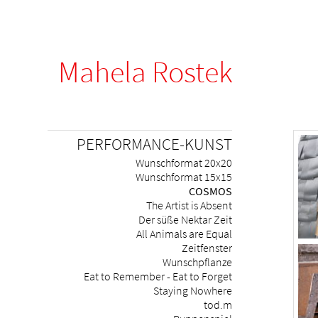
Mahela Rostek
Navigation
PERFORMANCE-KUNST
überspringen
Wunschformat 20x20
Wunschformat 15x15
COSMOS
The Artist is Absent
Der süße Nektar Zeit
All Animals are Equal
Zeitfenster
Wunschpflanze
Eat to Remember - Eat to Forget
Staying Nowhere
tod.m