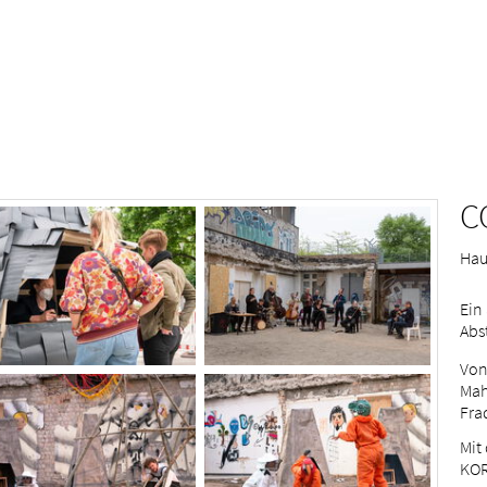
C
Haus
Ein
Abs
V
on
Mah
Fra
Mit
KOR